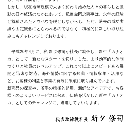
しかし、現在地球規模で大きく変わり始めた人々の暮らしと激
動の日本経済のなかにあって、私達金岡忠商事は、永年の経験
と蓄積されたノウハウを礎としながらも、ただ、過去の成功実
績や固定観念にとらわれるのではなく、積極的に新しい取り組
みにもチャレンジしております。
平成20年4月に、私 新タ修司が社長に就任し、新生「カナオ
カ」として、新たなスタートを切りました。より効率的な体制
づくりと社員のレベルアップ。これまで以上にスピードある展
開と迅速な対応。海外情勢に関する知識・情報収集・活用な
ど、お客様の利益と事業の発展に果敢に取り組んでいます。
新商品の探究や、若手の積極的起用、新鮮なアイデアで、お客
様へのよりよいサービスに努め、伝統を活かした新生「カナオ
カ」としてのチャレンジに、邁進してまいります。