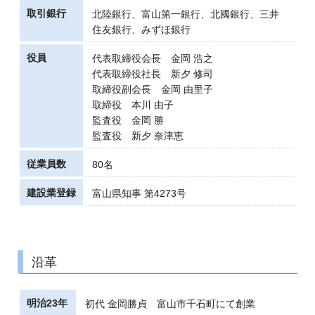
取引銀行
北陸銀行、富山第一銀行、北國銀行、三井
住友銀行、みずほ銀行
役員
代表取締役会長 金岡 浩之
代表取締役社長 新夕 修司
取締役副会長 金岡 由里子
取締役 本川 由子
監査役 金岡 勝
監査役 新夕 奈津恵
従業員数
80名
建設業登録
富山県知事 第4273号
沿革
明治23年
初代 金岡勝貞 富山市千石町にて創業