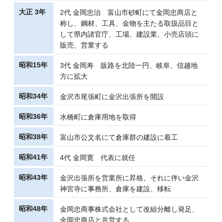
大正 3年
2代 金岡忠治 富山市砂町にて金岡忠商店と
称し、鋼材、工具、金物を主たる取扱品目と
して県内諸官庁、工場、建設業、小売店頭に
販売、営業する
昭和15年
3代 金岡寿 販路を北陸一円、岐阜、信越地
方に拡大
昭和34年
金沢市尾張町に金沢出張所を開設
昭和36年
水橋町に倉庫用地を取得
昭和38年
富山市公文名にて倉庫群の建設に着工
昭和41年
4代 金岡寛 代表に就任
昭和43年
金沢出張所を営業所に昇格、それに伴い金沢
神宮寺に事務所、倉庫を建設、移転
昭和48年
金岡忠商事株式会社として改組分離し発足、
金岡忠商店と共営する