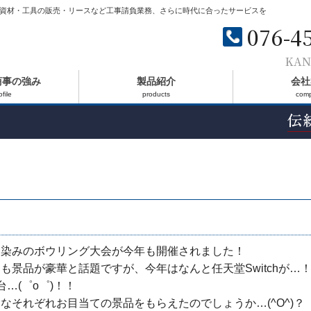
資材・工具の販売・リースなど工事請負業務、さらに時代に合ったサービスを
076-4
KAN
商事の強み
製品紹介
会社
ofile
products
com
馴染みのボウリング大会が今年も開催されました！
も景品が豪華と話題ですが、今年はなんと任天堂Switchが…
台…(゜o゜)！！
なそれぞれお目当ての景品をもらえたのでしょうか…(^O^)？