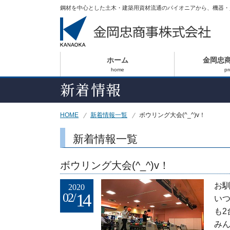
鋼材を中心とした土木・建築用資材流通のパイオニアから、機器・
ホーム
金岡忠
home
pr
新着情報
HOME
新着情報一覧
ボウリング大会(^_^)v！
新着情報一覧
ボウリング大会(^_^)v！
お
2020
14
02/
いつ
も2
みん